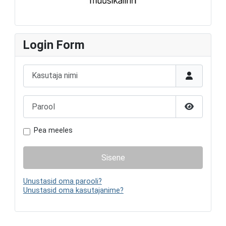
Login Form
Kasutaja nimi
Parool
Näita paro
Pea meeles
Sisene
Unustasid oma parooli?
Unustasid oma kasutajanime?