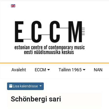
Vali keel
Avaleht
ECCM
Tallinn 1965
NAN
Lisa kalendrisse
Schönbergi sari