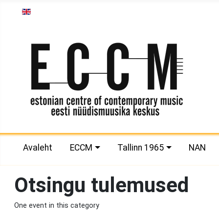
Vali keel
Avaleht
ECCM
Tallinn 1965
NAN
Otsingu tulemused
One event in this category