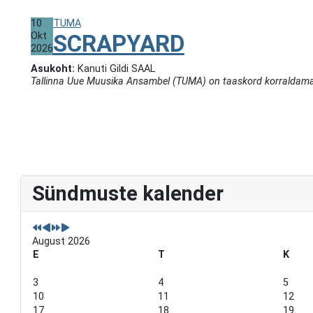
10
TUMA
Okt
SCRAPYARD
2026
Asukoht:
Kanuti Gildi SAAL
Tallinna Uue Muusika Ansambel (TUMA) on taaskord korraldamas p
P
P
N
N
Sündmuste kalender
r
r
e
e
e
e
x
x
v
v
t
t
i
i
Y
M
o
o
e
o
August 2026
u
u
a
n
E
T
K
s
s
r
t
Y
M
h
3
4
5
e
o
10
11
12
a
n
17
18
19