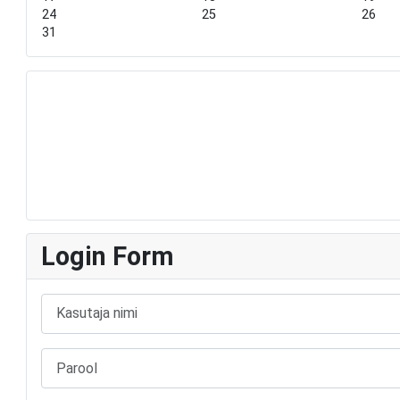
r
t
24
25
26
h
31
Login Form
Kasutaja nimi
Parool