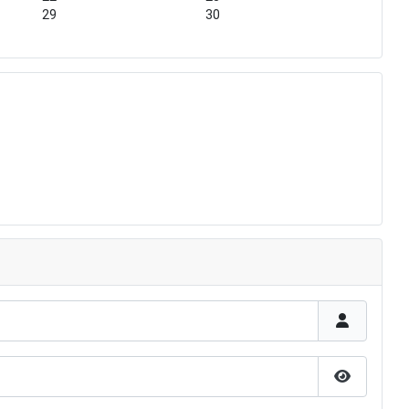
29
30
Näita paro