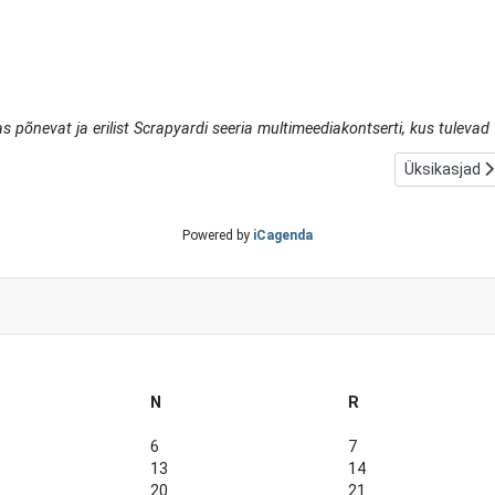
õnevat ja erilist Scrapyardi seeria multimeediakontserti, kus tulevad
.
Üksikasjad
Powered by
iCagenda
N
R
6
7
13
14
20
21