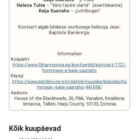
Helena Tulve
– "Vers l'autre clarté" (esiettekanne)
Kaija Saariaho
– „Lichtbogen“
Kontsert algab lühikese vestlusega helilooja Jean-
Baptiste Barrière’ga.
Information
Koduleht
https://www.filharmoonia.ee/kontserdid/kontsert/1721-
hommage-a-kaija-saariaho
Piletid
https://www.piletilevi.ee/est/piletid/muusika/klassika/ho
mmage--kaija-saariaho-441698/
Aadress
House of the Blackheads, 26, Pikk, Vanalinn, Kesklinna
linnaosa, Tallinn, Harju County, 10133, Estonia
Kõik kuupäevad