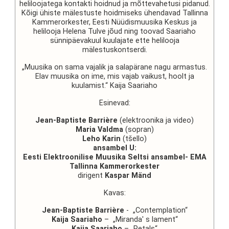
heliloojatega kontakti hoidnud ja mõttevahetusi pidanud.
Kõigi ühiste mälestuste hoidmiseks ühendavad Tallinna
Kammerorkester, Eesti Nüüdismuusika Keskus ja
helilooja Helena Tulve jõud ning toovad Saariaho
sünnipäevakuul kuulajate ette helilooja
mälestuskontserdi.
„Muusika on sama vajalik ja salapärane nagu armastus.
Elav muusika on ime, mis vajab vaikust, hoolt ja
kuulamist.“ Kaija Saariaho
Esinevad:
Jean-Baptiste Barrière
(elektroonika ja video)
Maria Valdma
(sopran)
Leho Karin
(tšello)
ansambel U:
Eesti Elektroonilise Muusika Seltsi ansambel- EMA
Tallinna Kammerorkester
dirigent
Kaspar Mänd
Kavas:
Jean-Baptiste Barrière
- „Contemplation“
Kaija Saariaho
– „Miranda' s lament“
Kaija Saariaho
– „Petals“