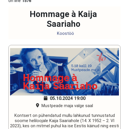
on line
1576
Hommage à Kaija
Saariaho
Koostöö
05.10.2024
19:00
Mustpeade maja valge saal
Kontsert on pühendatud mullu lahkunud tunnustatud
soome heliloojale Kaija Saariahole (14. X 1952 – 2. VI
2023), kes on mitmel puhul ka ise Eestis käinud ning eesti