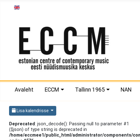
Vali keel
Avaleht
ECCM
Tallinn 1965
NAN
Lisa kalendrisse
Deprecated
: json_decode(): Passing null to parameter #1
($json) of type string is deprecated in
/home/eccmee1/public_html/administrator/components/com_