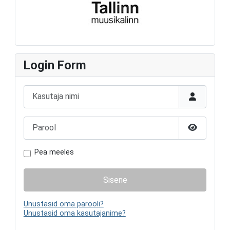
Login Form
Kasutaja nimi
Parool
Näita paro
Pea meeles
Sisene
Unustasid oma parooli?
Unustasid oma kasutajanime?